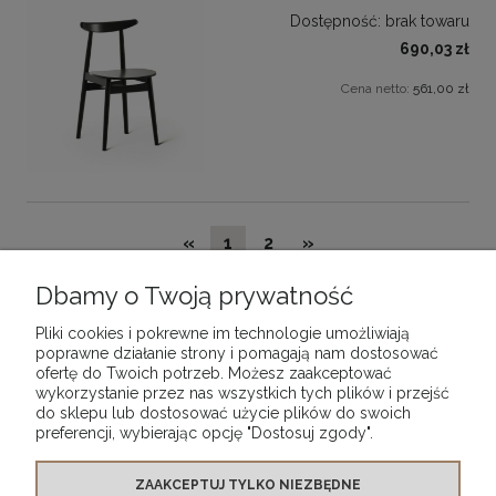
Dostępność:
brak towaru
690,03 zł
Cena netto:
561,00 zł
«
1
2
»
Dbamy o Twoją prywatność
Pliki cookies i pokrewne im technologie umożliwiają
poprawne działanie strony i pomagają nam dostosować
POMOC
ofertę do Twoich potrzeb. Możesz zaakceptować
wykorzystanie przez nas wszystkich tych plików i przejść
do sklepu lub dostosować użycie plików do swoich
MOJE KONTO
preferencji, wybierając opcję "Dostosuj zgody".
PŁATNOŚCI I DOSTAWA
ZAAKCEPTUJ TYLKO NIEZBĘDNE