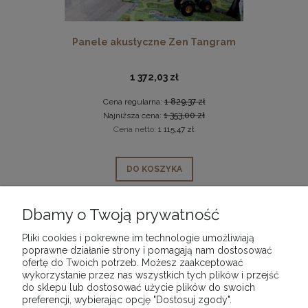
Panele akustyczne Zen Tangram
1 372,03 zł
Cena regularna:
1 829,37 zł
Najniższa cena:
1 353,00 zł
Cena netto:
1 115,47 zł
DO KOSZYKA
Dbamy o Twoją prywatność
Pliki cookies i pokrewne im technologie umożliwiają
poprawne działanie strony i pomagają nam dostosować
POMOC
ofertę do Twoich potrzeb. Możesz zaakceptować
wykorzystanie przez nas wszystkich tych plików i przejść
do sklepu lub dostosować użycie plików do swoich
MOJE KONTO
preferencji, wybierając opcję "Dostosuj zgody".